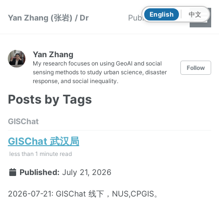
|
English
中文
Yan Zhang (张岩) / Dr
Publications
Yan Zhang
My research focuses on using GeoAI and social
Follow
sensing methods to study urban science, disaster
response, and social inequality.
Posts by Tags
GISChat
GISChat 武汉局
less than 1 minute read
Published:
July 21, 2026
2026-07-21: GISChat 线下，NUS,CPGIS。