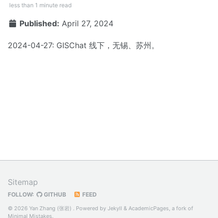
less than 1 minute read
Published:
April 27, 2024
2024-04-27: GISChat 线下，无锡、苏州。
Sitemap
FOLLOW:
GITHUB
FEED
© 2026 Yan Zhang (张岩) . Powered by
Jekyll
&
AcademicPages
, a fork of
Minimal Mistakes
.