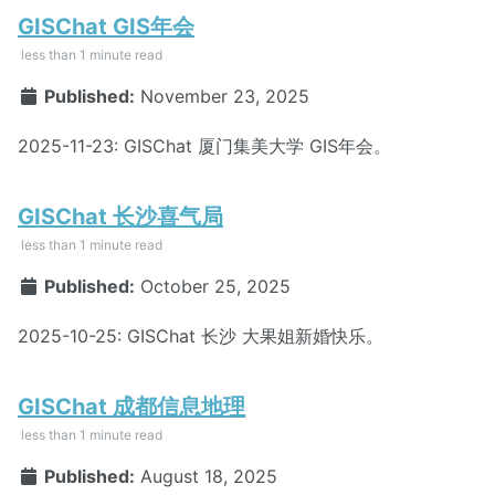
GISChat GIS年会
less than 1 minute read
Published:
November 23, 2025
2025-11-23: GISChat 厦门集美大学 GIS年会。
GISChat 长沙喜气局
less than 1 minute read
Published:
October 25, 2025
2025-10-25: GISChat 长沙 大果姐新婚快乐。
GISChat 成都信息地理
less than 1 minute read
Published:
August 18, 2025